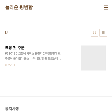
본문 바로가기
놀라운 평범함
UI
크몽 첫 주문
#220130 크몽에 서비스 올린지 2주정도만에 첫
주문이 들어왔다 웁스 나 하나도 할 줄 모르는데.. 걱
정이 앞선다 창부캠때 강의에서 들은대로 하면서 느
더보기
는거겠지 싶다 기획이 다 된 게 아니라 기획단부터 같
이 잡아가는거라 프로젝트 하나 끝내면 커뮤니케이
션이나 프로세스에 대해서도 많이 배울 것 같고 실력
도 늘 것 같다 모쪼록 무사히 끝냈으면 좋겠다
공지사항