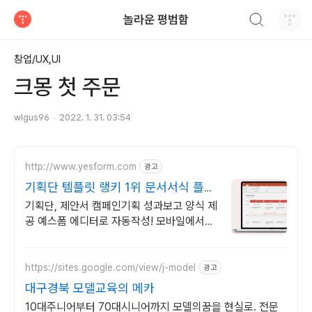
검색하기
놀라운 평범함
티스토리
창업/UX,UI
크몽 첫 주문
wlgus96
2022. 1. 31. 03:54
http://www.yesform.com
광고
기획단 템플릿 랭키 1위 문서서식 플랫
폼
기획단, 제안서 캠페인기획 성과보고 양식 제
공 예스폼 에디터로 자동작성! 모바일에서도
가능
https://sites.google.com/view/j-model
광고
대구경북 모델교육의 메카
10대주니어부터 70대시니어까지 모델의꿈을 현실로. 전문