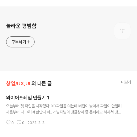
로그 정보
놀라운 평범함
구독하기
더보기
창업/UX,UI
의 다른 글
와이어프레임 만들기 1
글 내용
오늘부터 첫 작업을 시작했다. XD파일을 여는데 버전이 낮아서 파일이 안열려
처음부터 다 그려야 한단다 하.. 개발자님이 댓글창이 좀 문제라고 하셔서 댓글
창만 먼저 와이어프레임 형식으로 만들어 보았다. 기존에 제작된 파일이 안열리
0
0
2022. 2. 2.
면 아이콘 하나하나 만들어야 하는데 오늘 하트 아이콘 하나 그리는데만 20분
이상 걸린것 같다. 글자크기며 마진이며 맞춰야 할 게 많아서 어렵다. 빨리빨리
만들고 싶은데 손이 너무 느리다. 많이 하다보면 늘겠지?