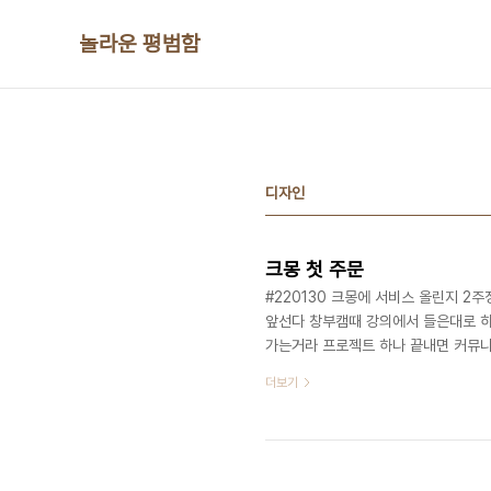
본문 바로가기
놀라운 평범함
디자인
크몽 첫 주문
#220130 크몽에 서비스 올린지 2
앞선다 창부캠때 강의에서 들은대로 하
가는거라 프로젝트 하나 끝내면 커뮤니
다 모쪼록 무사히 끝냈으면 좋겠다
더보기